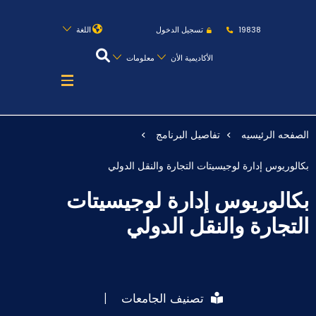
روابط
الكليات
المقرات
الحياة بالأكاديمية
19838
تسجيل الدخول
اللغة
المراكز
المعاهد
المجمعات
العمادات
الأكاديمية الأن
معلومات
تواصل معنا
خريطة الموقع
الصفحه الرئيسيه
تفاصيل البرنامج
عن الأكاديمية
بكالوريوس إدارة لوجيسيتات التجارة والنقل الدولي
النقل البحري
بكالوريوس إدارة لوجيسيتات
القبول والتسجيل
التجارة والنقل الدولي
الدراسات الأكاديمية
طلبة الأكاديمية
تصنيف الجامعات
|
البحث العلمي