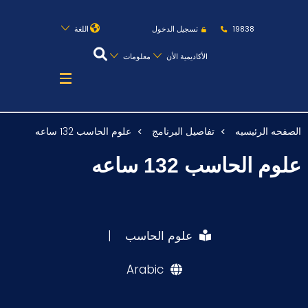
روابط
الكليات
المقرات
الحياة بالأكاديمية
19838
تسجيل الدخول
اللغة
المراكز
المعاهد
المجمعات
العمادات
الأكاديمية الأن
معلومات
تواصل معنا
خريطة الموقع
الصفحه الرئيسيه
تفاصيل البرنامج
علوم الحاسب 132 ساعه
عن الأكاديمية
علوم الحاسب 132 ساعه
النقل البحري
القبول والتسجيل
الدراسات الأكاديمية
علوم الحاسب
|
طلبة الأكاديمية
Arabic
البحث العلمي