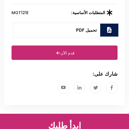
MGT121E
المتطلبات الأساسية:
تحميل PDF
قدم الآن
شارك على:
ابدأ طلبك