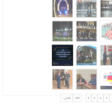
3
4
5
6
…
100
التالي ›