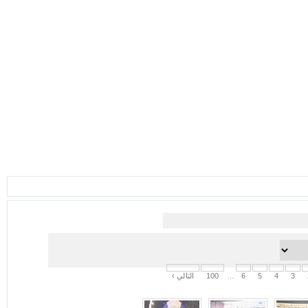
3
4
5
6
…
100
التالي ›