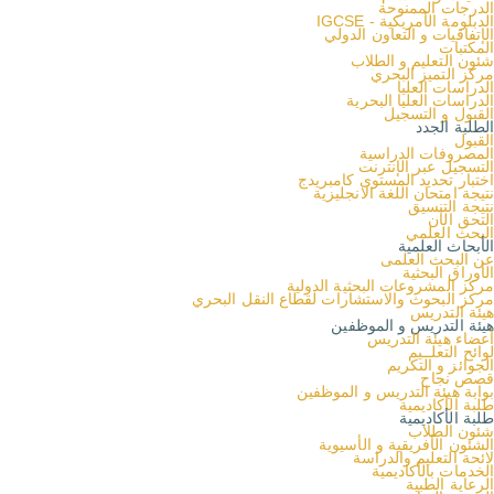
الدرجات الممنوحة
IGCSE - الدبلومة الأمريكية
الإتفاقيات و التعاون الدولي
المكتبات
شئون التعليم و الطلاب
مركز التميز البحري
الدراسات العليا
الدراسات العليا البحرية
القبول و التسجيل
الطلبة الجدد
القبول
المصروفات الدراسية
التسجيل عبر الإنترنت
اختبار تحديد المستوى كامبريدج
نتيجة امتحان اللغة الانجليزية
نتيجة التنسيق
التحق الآن
البحث العلمي
الأبحاث العلمية
عن البحث العلمى
الأوراق البحثية
مركز المشروعات البحثية الدولية
مركز البحوث والاستشارات لقطاع النقل البحري
هيئة التدريس
هيئة التدريس و الموظفين
أعضاء هيئة التدريس
لوائح التعلــيم
الجوائز و التكريم
قصص نجاح
بوابة هيئة التدريس و الموظفين
طلبة الأكاديمية
طلبة الأكاديمية
شئون الطلاب
الشئون الأفريقية و الأسيوية
لائحة التعليم والدراسة
الخدمات بالأكاديمية
الرعاية الطبية