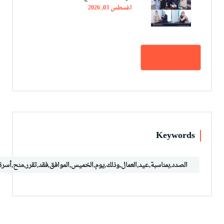
اغسطس 03, 2026
كل الأخبار
Keywords
الصدد,بمناسبة,عيد,العمال,وذلك,يوم,الخميس,الموافق,فقد,تقرر,منح,أسرة,ا