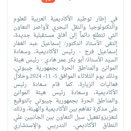
في إطار توطيد الأكاديمية العربية للعلوم
والتكنولوجيا والنقل البحري لأواصر التعاون
التي تتطلع دائماً إلى آفاق مستقبلية جديدة،
إلتقى الأستاذ الدكتور/ إسماعيل عبد الغفار
إسماعيل فرج - رئيس الأكاديمية، وسعادة
السيد الأستاذ/ أبو بكر عمر هادي - رئيس هيئة
الموانئ والمناطق الحرة بجمهورية جيبوتي،
وذلك يوم الثلاثاء الموافق 5- 11- 2024.وخلال
فعاليات الزيارة، كما قام سعادة رئيس
الأكاديمية، وسعادة رئيس هيئة الموانئ
والمناطق الحرة بجمهورية جيبوتي بالتوقيع
على مذكرة تفاهم بين الأكاديمية والهيئة، وذلك
لتعزيزوتفعيل سبل التعاون بين الجانبين علي
النطاق الأكاديمي، التدريبي والإستشاري