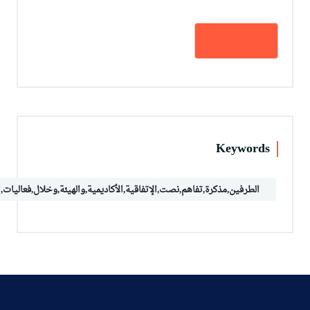
كل الأخبار
Keywords
الطرفين,مذكرة,تفاهم,نصت,الإتفاقية,الأكاديمية,والهيئة,وخلال,فعاليات,ا