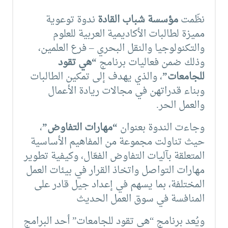
نظّمت
مؤسسة شباب القادة
ندوة توعوية
مميزة لطالبات الأكاديمية العربية للعلوم
والتكنولوجيا والنقل البحري – فرع العلمين،
وذلك ضمن فعاليات برنامج
“هي تقود
للجامعات”
، والذي يهدف إلى تمكين الطالبات
وبناء قدراتهن في مجالات ريادة الأعمال
والعمل الحر.
وجاءت الندوة بعنوان
“مهارات التفاوض”
،
حيث تناولت مجموعة من المفاهيم الأساسية
المتعلقة بآليات التفاوض الفعّال، وكيفية تطوير
مهارات التواصل واتخاذ القرار في بيئات العمل
المختلفة، بما يسهم في إعداد جيل قادر على
المنافسة في سوق العمل الحديث
ويُعد برنامج “هي تقود للجامعات” أحد البرامج