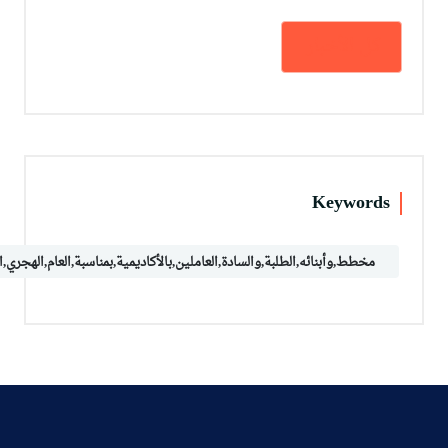
كل الأخبار
Keywords
مخطط,وأبنائه,الطلبة,والسادة,العاملين,بالأكاديمية,بمناسبة,العام,الهجري,ا