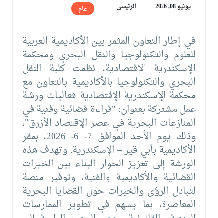
يونيو 08, 2026
الرئيسى
عام
في إطار التعاون المثمر بين الأكاديمية العربية
للعلوم والتكنولوجيا والنقل البحري ومحكمة
الإسكندرية الاقتصادية، نظمت كلية النقل
البحري والتكنولوجيا بالأكاديمية بالتعاون مع
محكمة الإسكندرية الإقتصادية فعاليات ورشة
عمل مشتركة بعنوان: "قراءة قضائية وفنية في
المنازعات البحرية في عصر الإقتصاد الأزرق"،
وذلك يوم الأحد الموافق 7- 6- 2026، بمقر
الأكاديمية بأبي قير – الإسكندرية. وتهدف هذه
الورشة إلى تعزيز الحوار البناء بين الخبرات
القضائية والأكاديمية والفنية، وتوفير منصة
لتبادل الرؤى والخبرات حول القضايا البحرية
المعاصرة، بما يسهم في تطوير الممارسات