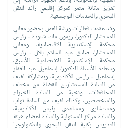
المهنية والقانونية، ودعم الجهود الرامية إلى
تعزيز مكانة مصر كمركز إقليمي رائد للنقل
البحري والخدمات اللوجستية.
وقد عقدت فعاليات ورشة العمل بحضور معالي
المستشار الدكتور/ ريمون ملك شنودة - رئيس
محكمة الإسكندرية الاقتصادية، ومعالي
المستشار/ صادق عبد السلام بلال - رئيس
محكمة الإسكندرية الاقتصادية الأسبق،
وسعادة الأستاذ الدكتور/ إسماعيل عبد الغفار
إسماعيل - رئيس الأكاديمية، وبمشاركة لفيف
من السادة المستشارين القضاة من مختلف
المحافظات، ونخبة من السادة الخبراء
والمتخصصين، وكذلك لفيف من السادة نواب
ومستشاري ومساعدي رئيس الأكاديمية،
والسادة مراكز المسئولية والسادة أعضاء هيئة
التدريس بكلية النقل البحرى والتكنولوجيا