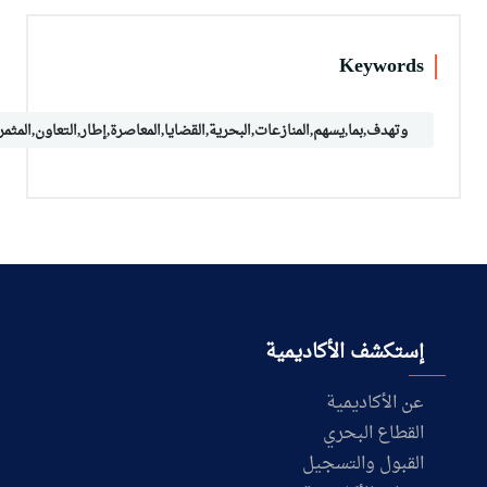
Keywords
وتهدف,بما,يسهم,المنازعات,البحرية,القضايا,المعاصرة,إطار,التعاون,المثمر,
إستكشف الأكاديمية
عن الأكاديمية
القطاع البحري
القبول والتسجيل