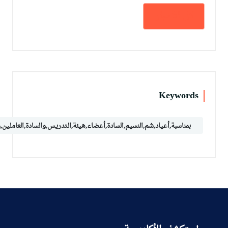
كل الأخبار
Keywords
بمناسبة,أعياد,شم,النسيم,السادة,أعضاء,هيئة,التدريس,والسادة,العاملين,وط