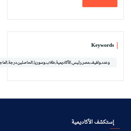
Keywords
وعدد,ولفيف,مصر,رئيس,الأكاديمية,طلاب,وسوريا,الحاصلين,درجة,الماجستير
إستكشف الأكاديمية