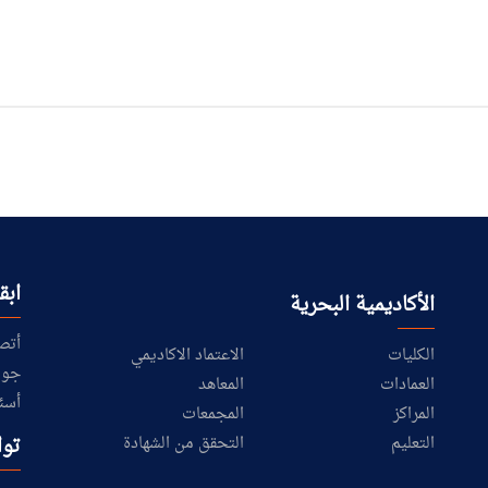
ابق
الأكاديمية البحرية
أتص
الكليات
الاعتماد الاكاديمي
جول
العمادات
المعاهد
أسئ
المراكز
المجمعات
توا
التعليم
التحقق من الشهادة