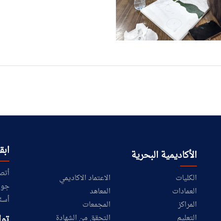
ابق
الأكاديمية البحرية
أتص
الكليات
الاعتماد الاكاديمي
جول
العمادات
المعاهد
أسئ
المراكز
المجمعات
توا
التعليم
التحقق من الشهادة