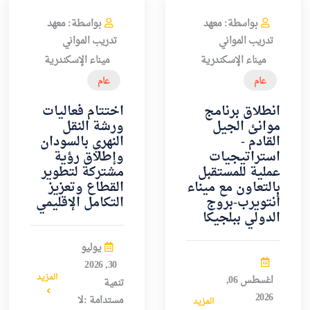
بواسطة: معهد
بواسطة: معهد
تدريب المواني
تدريب المواني
ميناء الإسكندرية
ميناء الإسكندرية
عام
عام
انطلاق برنامج
اختتام فعاليات
موانئ الجيل
ورشة النقل
القادم -
النهري بالسودان
استراتيجيات
وإطلاق رؤية
عملية للمستقبل
مشتركة لتطوير
بالتعاون مع ميناء
القطاع وتعزيز
أنتويرب-بروج
التكامل الإقليمي
الدولي ببلجيكا
يوليو
30, 2026
المزيد
اغسطس 06,
تنمية
2026
مستدامة :لا
المزيد