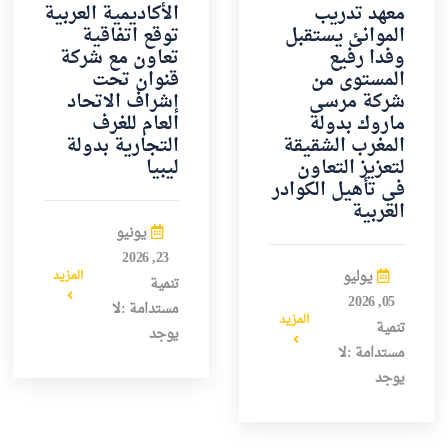
معهد تدريب
الأكاديمية العربية
الموانئ يستقبل
توقع اتفاقية
وفدا رفيع
تعاون مع شركة
المستوى من
قنوان تحت
شركة مرسى
إشراف الاتحاد
ماروك بدولة
العام للغرف
المغرب الشقيقة
التجارية بدولة
لتعزيز التعاون
ليبيا
في تأهيل الكوادر
العربية
يونيو
23, 2026
يوليو
المزيد
تنمية
05, 2026
مستدامة :لا
المزيد
تنمية
يوجد
مستدامة :لا
يوجد