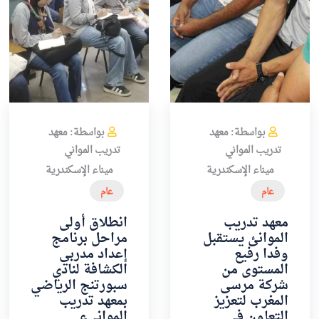
بواسطة: معهد
بواسطة: معهد
تدريب المواني
تدريب المواني
ميناء الإسكندرية
ميناء الإسكندرية
عام
عام
معهد تدريب
انطلاق أولى
الموانئ يستقبل
مراحل برنامج
وفدا رفيع
إعداد مدربي
المستوى من
الكشافة لنادي
شركة مرسى
سبورتنج الرياضي
المغرب لتعزيز
بمعهد تدريب
التعاون في
الموانيء