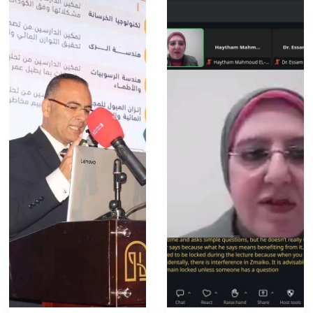
البحث العلمي
التدريب والخدمة المجتمعية
الإستشارات
روابط
الكليات
المقرات
الحياة بالأكاديمية
المراكز
المعاهد
المجمعات
العمادات
تواصل معنا
خريطة الموقع