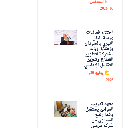
اغسطس
06, 2026
اختتام فعاليات
ورشة النقل
النهري بالسودان
وإطلاق رؤية
مشتركة لتطوير
القطاع وتعزيز
التكامل الإقليمي
يوليو 30,
2026
معهد تدريب
الموانئ يستقبل
وفدا رفيع
المستوى من
شركة مرسى