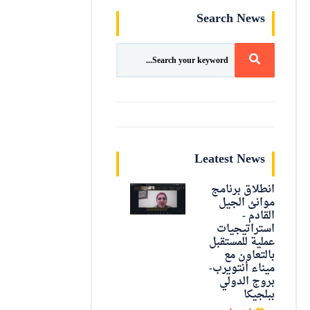
Search News
Leatest News
انطلاق برنامج
موانئ الجيل
القادم -
استراتيجيات
عملية للمستقبل
بالتعاون مع
ميناء أنتويرب-
بروج الدولي
ببلجيكا