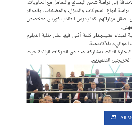
الإضافة إلى دراسة شحن البضائع والتعامل مع الحاويات.
راسة أنواع المحركات والديزل، والمضخات، والدوائر
لسفن لصقل مهاراتهم. كما يدرس الطلاب كورس متخصص
مهني.
نية لميناء تشينجداو كلمة أثنى فيها على طلبة الدبلوم
لموانيء بالأكاديمية.
حارة الثالث بمشاركة عدد من الشركات الرائدة حيث
الخريجين المتميزين.
All M