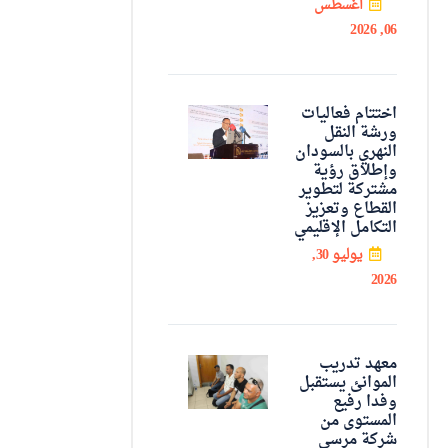
اغسطس
06, 2026
اختتام فعاليات
ورشة النقل
النهري بالسودان
وإطلاق رؤية
مشتركة لتطوير
القطاع وتعزيز
التكامل الإقليمي
يوليو 30,
2026
معهد تدريب
الموانئ يستقبل
وفدا رفيع
المستوى من
شركة مرسى