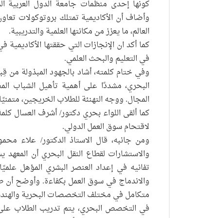
كونها إحدى منظمات جامعة الدول العربية ال
العالم، ما يعزز من مكانتها العلمية والتدريبية.
كما أكد ان الإنجازات التي حققتها الأكاديمية في
في التعليم والبحث العلمي.
وفي ختام كلمته، أشاد بالجهود المبذولة من قِب
البحري، مشددًا على أهمية تأهيل الشباب الم
المجال. ووجه التهنئة للطلاب الخريجين، متمنيًا
كما ألقى اللواء بحري دكتور/ أشرف العسال كلم
لاقتحام سوق العمل الدولي.
ومن جانبه، قال الاستاذ الدكتور/ علاء مح
والاستشارات لقطاع النقل البحري أن المعهد ي
تفانيه في إعداد العنصر البشري المؤهل علميًا
والاندماج في سوق العمل بكفاءة. وأوضح أن ط
متكامل في مختلف التخصصات البحرية والهندس
في التخصص البحري، يتم تدريب الطلاب على م