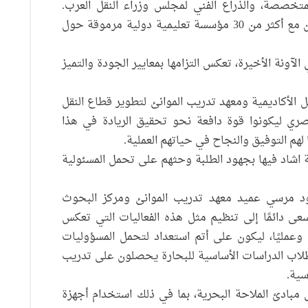
متخصصة، والذراع الفني لمجلس وزراء النقل العرب.
وأضاف أن الأكاديمية تمتلك بروتوكولات تعاون مع أكثر من 30 مؤسسة تعليمية دولية مرموقة حول
 الآونة الأخيرة، تعكس التزامها بمعايير الجودة والتميز
ل الأكاديمية ومعهد تدريب الموانئ لتطوير قطاع النقل
صري ليكونوا قوة دافعة نحو تحقيق الريادة في هذا
 لهم التوفيق والنجاح في حياتهم العملية.
ة اشاد فيها بجهود الطلبة وحثهم على تحمل المسئولية
مود مرسي عميد معهد تدريب الموانئ ومركز البحوث
سعى دائمًا إلى تنظيم مثل هذه الفعاليات التي تعكس
 وعمليًا، ليكون على أتم استعداد لتحمل المسؤوليات
لاب الدراسات الأساسية للبحارة يحصلون على تدريب
ية.
بادئ الملاحة البحرية، بما في ذلك استخدام أجهزة