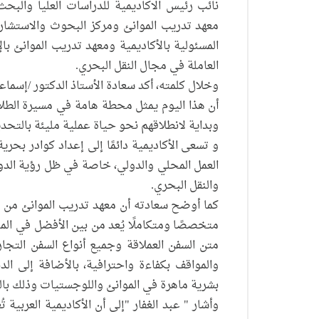
نائب رئيس الاكاديمية للدراسات العليا والبح
معهد تدريب الموانئ ومركز البحوث والاستشارا
المسئولية بالأكاديمية ومعهد تدريب الموانئ ب
العاملة في مجال النقل البحري.
وخلال كلمته، أكد سعادة الأستاذ الدكتور /إسماع
أن هذا اليوم يمثل محطة هامة في مسيرة الطلاب
وبداية لانطلاقهم نحو حياة عملية مليئة بالتحد
و تسعى الأكاديمية دائمًا إلى إعداد كوادر بح
العمل المحلي والدولي، خاصة في ظل رؤية الدولة
والنقل البحري.
كما أوضح سعادته أن معهد تدريب الموانئ من خل
متخصصًا ومتكاملًا يُعد من بين الأفضل في المن
متن السفن العملاقة وجميع أنواع السفن التجا
والمواقف بكفاءة واحترافية، بالأضافة إلى الد
بشرية ماهرة في الموانئ واللوجستيات وذلك بالت
وأشار " عبد الغفار "إلى أن الأكاديمية العربية 