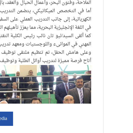
الملاحة، وفنون البحر، وأعمال الحبال والعقد، ب
أما في التخصص الميكانيكي، يتضمن التدريب د
الكهربائية، إلى جانب التدريب العملي على ا
في اللغة الإنجليزية البحرية، مما يعزز تأهيلهم ال
كما ألقى السيد/ليو تان نائب رئيس الكلية التق
المهني في الموانىء واللوجستيات ومعهد تدريب ا
وعلى هامش الحفل، تم تنظيم ملتقى توظيف الب
أتاح فرصة مميزة لتدريب أوائل الطلبة وتوظيف 
edia