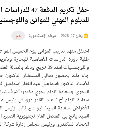
حفل تكريم الدفعة 
للدبلوم المهني للموانئ واللوجست
يناير 27, 2026
ميناء الإسكندرية
عام
طلبة دورة الدراسات الأساسية للبحارة وتكريم 
واللوجستيات لعدد 39 خريج وذلك بالصالة المغطاة بنادى الاتحاد السكندرى .
جاء ذلك بحضور معالي المستشار الدكتور/ ح
الأستاذ الدكتور /اسماعيل عبد الغفار اسماعيل فر
البحرى، وسعادة اللواء بحري دكتور/ أشرف نبيل 
سعادة اللواء أح / عبد القادر درويش رئيس م
الأغراض ،سعادة السيد/ ليو تان نائب رئيس الك
السيد يانج بي القنصل العام لجمهورية الصين ا
الاتحاد السكندري ورئيس مجلس إدارة شركة الفت