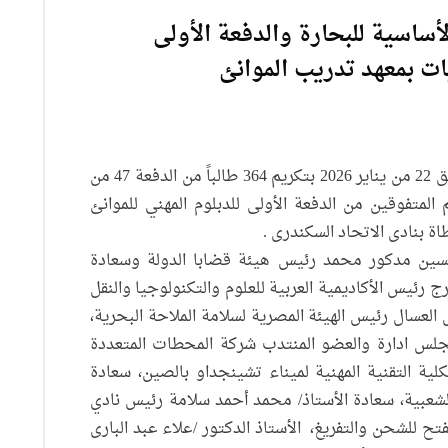
47 للدراسات الأساسية للبحارة والدفعة الأولى
يات بمعهد تدريب الموانئ
احتفل معهد تدريب الموانئ يوم الخميس الموافق 22 من يناير 2026 بتكريم 364 طالباً من الدفعة 47 من
المتفوقين من الدفعة الأولى للدبلوم المهني للموانئ
سين مدكور محمد رئيس هيئة قضابا الدولة وسعادة
ج رئيس الأكاديمية العربية للعلوم والتكنولوجيا والنقل
العسال رئيس الهيئة المصرية لسلامة الملاحة البحرية،
جلس ادارة والعضو المنتدب شركة المحطات المتعددة
لية التقنية المهنية لميناء تشينجداو بالصين، سعادة
لشعبية، سعادة الأستاذ/ محمد أحمد سلامة رئيس نادي
ح للشحن والتفريغ، الأستاذ الدكتور /علاء عبد البارى