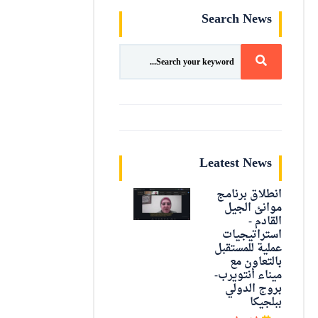
Search News
Leatest News
انطلاق برنامج
موانئ الجيل
القادم -
استراتيجيات
عملية للمستقبل
بالتعاون مع
ميناء أنتويرب-
بروج الدولي
ببلجيكا