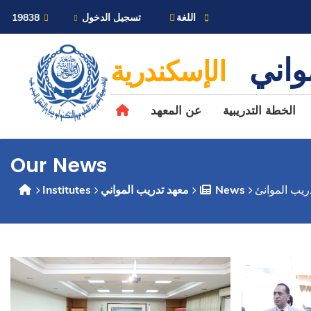
خريطة الموقع
اللغة
تسجيل الدخول
19838
مواني
الإسكندرية
الخطة التدريبية
عن المعهد
Our News
دريب الموانئ
News
معهد تدريب المواني
Institutes
عن الأكاديمية
النقل البحري