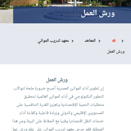
البحث العلمي
ورش العمل
التدريب والخدمة المجتمعية
الإستشارات
المعاهد
معهد تدريب المواني
ورش العمل
روابط
الكليات
المقرات
الحياة بالأكاديمية
المراكز
المعاهد
المجمعات
العمادات
ورش العمل
تواصل معنا
خريطة الموقع
إن تطوير أداء الموانئ المصرية أصبح ضرورة ملحة لتواكب
التطور التكنولوجي في أداء الموانئ العالمية لتحقيق
متطلبات التنمية الإقتصادية وتعزيز القدرة التنافسية على
المستويين اﻹقليمي والدولي وزيادة فاعلية وكفاءة أداء
خدمات النقل اقتصاديا وفنيا مع الحفاظ على البيئة ومن هذا
المنطلق فقد حرص معهد تدريب الموانئ على عقد ورش عمل