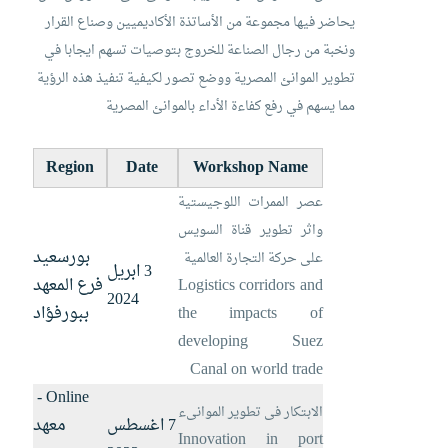
يحاضر فيها مجموعة من اﻷساتذة اﻷكاديميين وصناع القرار
ونخبة من رجال الصناعة للخروج بتوصيات تسهم ايجابا في
تطوير الموانئ المصرية ووضع تصور لكيفية تنفيذ هذه الرؤية
مما يسهم في رفع كفاءة اﻷداء بالموانئ المصرية
Region
Date
Workshop Name
عصر الممرات اللوجيستية
واثر تطوير قناة السويس
بورسعيد
على حركة التجارة العالمية
3 ابريل
Logistics corridors and
فرع المعهد
2024
the impacts of
ببورفؤاد
developing Suez
Canal on world trade
-
Online
الابتكار فى تطوير الموانىء
7 اغسطس
معهد
Innovation in port