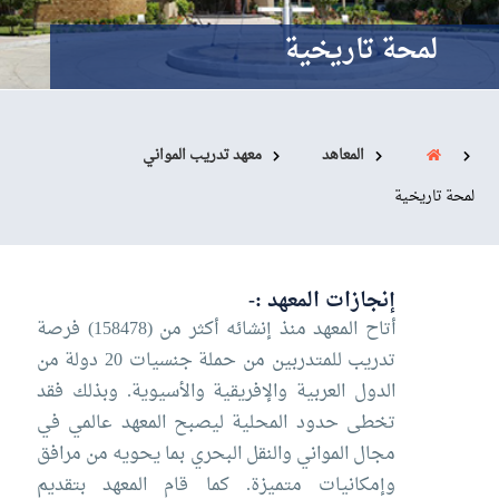
البحث العلمي
لمحة تاريخية
التدريب والخدمة المجتمعية
الإستشارات
المعاهد
معهد تدريب المواني
لمحة تاريخية
روابط
الكليات
المقرات
الحياة بالأكاديمية
المراكز
المعاهد
المجمعات
العمادات
إنجازات المعهد :-
تواصل معنا
خريطة الموقع
أتاح المعهد منذ إنشائه أكثر من (158478) فرصة
تدريب للمتدربين من حملة جنسيات 20 دولة من
الدول العربية والإفريقية والأسيوية. وبذلك فقد
تخطى حدود المحلية ليصبح المعهد عالمي في
مجال المواني والنقل البحري بما يحويه من مرافق
وإمكانيات متميزة. كما قام المعهد بتقديم