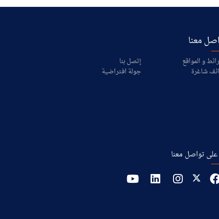
صل معنا
ائط و المواقع
إتصل بنا
ئف شاغرة
جولة افتراضية
على تواصل معنا