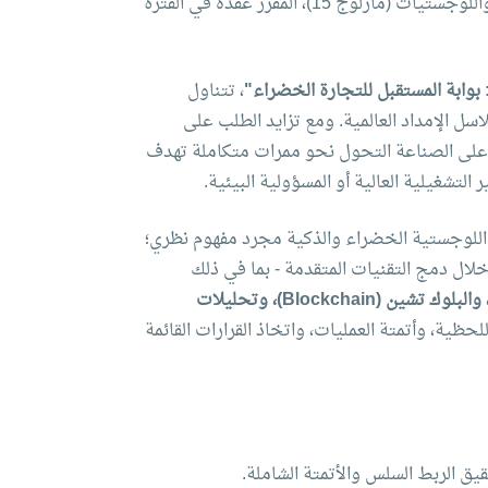
إعلان عن انطلاق المؤتمر الدولي للنقل البحري واللوجستيات (مارلوج 15)، المقرر عقده في الفترة
 بوابة المستقبل للتجارة الخضراء"
، تتناول
ل الإمداد العالمية. ومع تزايد الطلب على
اً على الصناعة التحول نحو ممرات متكاملة تهدف
لتشغيلية العالية أو المسؤولية البيئية.
 اللوجستية الخضراء والذكية مجرد مفهوم نظري؛
ال دمج التقنيات المتقدمة - بما في ذلك
إنترنت الأشياء (IoT)، والذكاء الاصطناعي (AI)، والبلوك تشين (Blockchain)، وتحليلات
لحظية، وأتمتة العمليات، واتخاذ القرارات القائمة
ق الربط السلس والأتمتة الشاملة.