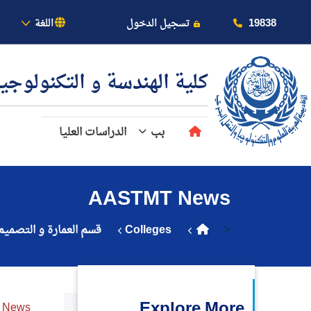
بالأكاديمية
19838
تسجيل الدخول
اللغة
كلية الهندسة و التكنولوجي
بب
الدراسات العليا
عن الأكاديمية
AASTMT News
النقل البحري
<
Colleges
قسم العمارة و التصميم 
القبول والتسجيل
الدراسات الأكاديمية
Explore More
 News