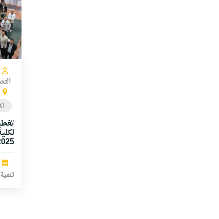
التص
اك
تغطي
لكلية
2025
تنمية