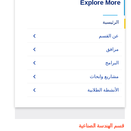
Explore More
الرئيسية
عن القسم
قسم هندسة صناعية
مرافق
مختبرات
البرامج
المكتبة
Undergraduate
مشاريع وابحاث
B.Sc. in Industrial and Management
Diploma
Master
الأنشطة الطلابية
Engineering
Master
Ph.D.
الرحلات
بكالريوس هندسة صناعية وإدارية
PhD
المعارض
ضضضض
-
قسم الهندسة الصناعية
خدمات