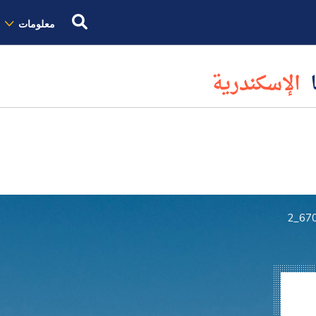
معلومات
ا
الإسكندرية
670