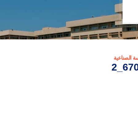
ة الصناعية
670