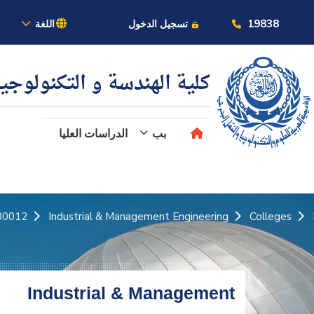
بالأكاديمية
19838
تسجيل الدخول
اللغة
كلية الهندسة و التكنولوجي
بب
الدراسات العليا
عن الأكاديمية
النقل البحري
0012_2
Industrial & Management Engineering
Colleges
القبول والتسجيل
الدراسات الأكاديمية
Industrial & Management