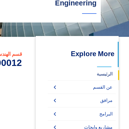
Engineering
البحث العلمي
التدريب والخدمة المجتمعية
الإستشارات
Explore More
قسم الهندس
0012_2
الرئيسية
عن القسم
قسم هندسة صناعية
مرافق
مختبرات
البرامج
المكتبة
Undergraduate
مشاريع وابحاث