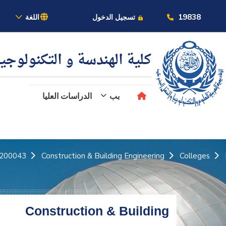
بالأكاديمية
19838
تسجيل الدخول
اللغة
كلية الهندسة و التكنولوجي
بب
الدراسات العليا
عن الأكاديمية
النقل البحري
200043_2
Construction & Building Engineering
Colleges
القبول والتسجيل
الدراسات الأكاديمية
Construction & Building