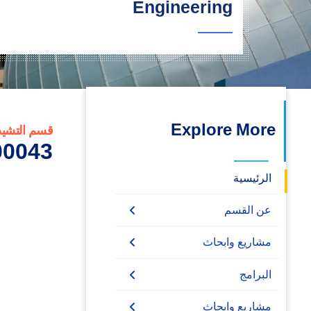
Engineering
البحث العلمي
التدريب والخدمة المجتمعية
الإستشارات
Explore More
قسم التشيد و
0043_2
الرئيسية
عن القسم
مشاريع وابحاث
خدمة المجتمع
البرامج
المشاريع الممولة
Undergraduate
مشاريع وابحاث