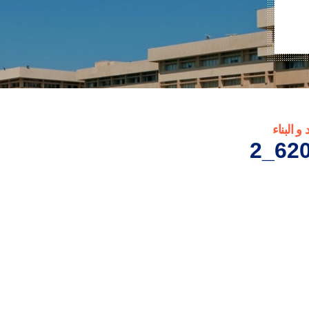
 البناء
620