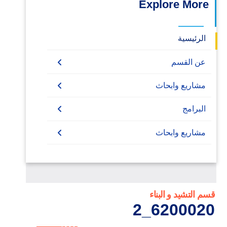
Explore More
الرئيسية
عن القسم
مشاريع وابحاث
خدمة المجتمع
البرامج
المشاريع الممولة
Undergraduate
مشاريع وابحاث
مهمة علمية
Diploma
برنامج هندسة التشييد والبناء
Master
برنامج هندسة التشييد والبناء
PhD
بكالوريوس هندسة التشييد والبناء
قسم التشيد و البناء
6200020_2