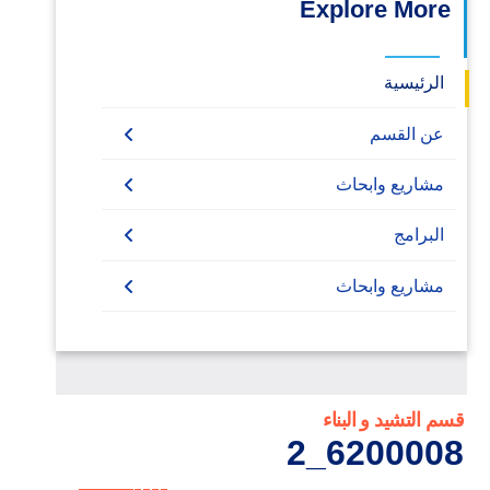
Explore More
الرئيسية
عن القسم
مشاريع وابحاث
خدمة المجتمع
البرامج
المشاريع الممولة
Undergraduate
مشاريع وابحاث
مهمة علمية
Diploma
برنامج هندسة التشييد والبناء
Master
برنامج هندسة التشييد والبناء
PhD
بكالوريوس هندسة التشييد والبناء
قسم التشيد و البناء
6200008_2