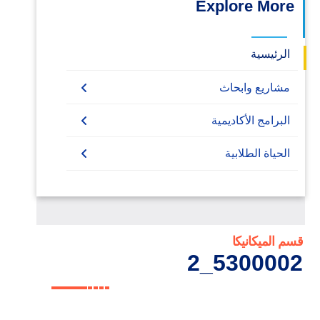
Explore More
الرئيسية
مشاريع وابحاث
مشاريع تخرج
البرامج الأكاديمية
Undergraduate
الحياة الطلابية
Bachelor Degree in Mechanical
Diploma
Engineering (Energy and Power
Engineering)
Master
Bachelor Degree in Mechanical
PhD
قسم الميكانيكا
5300002_2
Engineering (Refrigeration & Air
Conditioning Engineering)
البكالوريوس