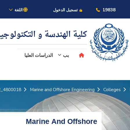
بالأكاديمية
19838
تسجيل الدخول
اللغة
كلية الهندسة و التكنولوجي
بب
الدراسات العليا
عن الأكاديمية
النقل البحري
4800018_2
Marine and Offshore Engineering
Colleges
القبول والتسجيل
الدراسات الأكاديمية
Marine And Offshore