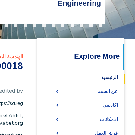
Engineering
البحث العلمي
التدريب والخدمة المجتمعية
الإستشارات
Explore More
الهندسة الب
0018_2
الرئيسية
dited by:
عن القسم
tps://scu.eg
اتصل بنا
اكاديمي
on of ABET,
بكالوريوس
الامكانات
.abet.org
دراسات عليا
بكالوريوس الهندسة
المكتبه
فريق العمل