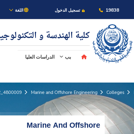
بالأكاديمية
19838
تسجيل الدخول
اللغة
كلية الهندسة و التكنولوجي
بب
الدراسات العليا
عن الأكاديمية
النقل البحري
4800009_2
Marine and Offshore Engineering
Colleges
القبول والتسجيل
الدراسات الأكاديمية
Marine And Offshore