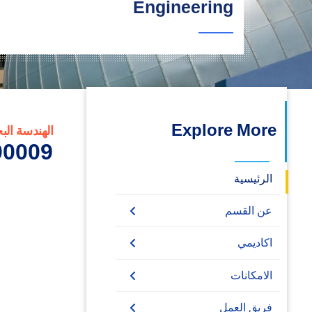
Engineering
البحث العلمي
التدريب والخدمة المجتمعية
الإستشارات
Explore More
الهندسة الب
0009_2
الرئيسية
عن القسم
اتصل بنا
اكاديمي
بكالوريوس
الامكانات
دراسات عليا
بكالوريوس الهندسة
المكتبه
فريق العمل