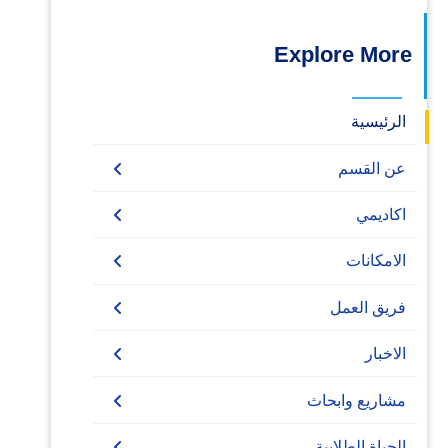
Explore More
الرئيسية
عن القسم
اتصل بنا
اكاديمي
بكالوريوس
الامكانات
دراسات عليا
بكالوريوس الهندسة البحرية (180
المكتبه
فريق العمل
ساعة معتمدة)
متطلبات الرسالة
الاخبار
بكالوريوس الهندسة البحرية
والمنصات (160 ساعة معتمدة)
ماجستير العلوم
اخبار القسم
مشاريع وابحاث
الحياة الطلابية