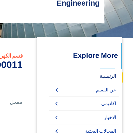
Engineering
البحث العلمي
التدريب والخدمة المجتمعية
الإستشارات
Explore More
قسم الكهربا
0011_2
الرئيسية
عن القسم
معمل
الرؤية والرسالة
اكاديمي
جج
الدراسات الأساسية
الاخبار
الدراسات العليا
بكالوريوس (160
الاخبار
المجالات البحثية