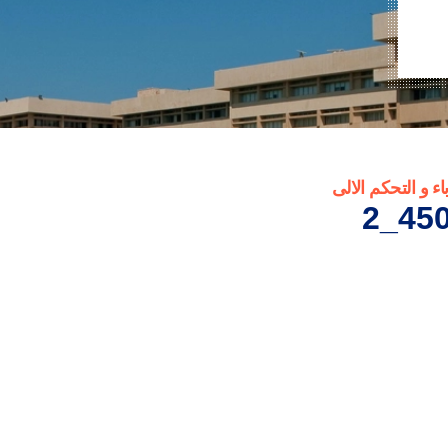
ء و التحكم الالى
450