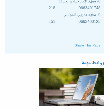
8- معهد الإنتاجية والجودة
0663401748 218
9- معهد تدريب الموانئ
0663400125 151
Share This Page
روابط مهمة