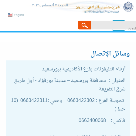
الجمعة ٧ أغسطس ٢٠٢٦
Toggle
navigation
وسائل الإتصال
أرقام التليفونات بفرع الأكاديمية ببورسعيد
العنوان : محافظة بورسعيد – مدينة بورفؤاد - أول طريق
شرق التفريعة
تحويلة الفرع : 0663422302 وحتي :0663422311 (10
خط )
فاكس : 0663400068