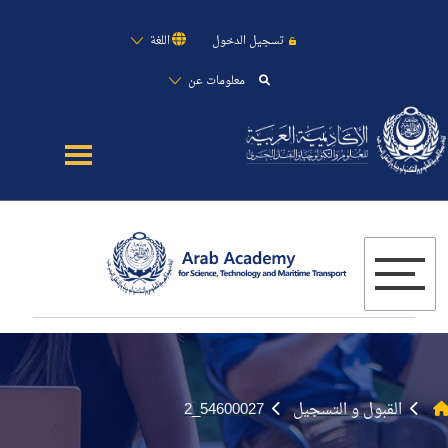
تسجيل الدخول
اللغة
معلومات عن
عن الأكاديمية
القطاع البحري
القبول
الدراسات الأكاديمية
البحث العلمي
القبول و التسجيل
54600027_2
التدريب وخدمة المجتمع