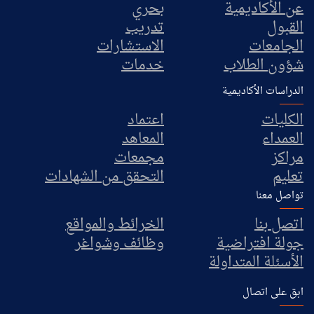
عن الأكاديمية
بحري
القبول
تدريب
الجامعات
الاستشارات
شؤون الطلاب
خدمات
الدراسات الأكاديمية
الكليات
اعتماد
العمداء
المعاهد
مراكز
مجمعات
تعليم
التحقق من الشهادات
تواصل معنا
اتصل بنا
الخرائط والمواقع
جولة افتراضية
وظائف وشواغر
الأسئلة المتداولة
ابق على اتصال